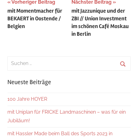
Beitragsnavigation
Vorheriger Beitrag
Nächster Beitrag
mit Momentmacher für
mit Jazzunique und der
BEKAERT in Oostende /
ZBI // Union Investment
Belgien
im schönen Café Moskau
in Berlin
Suchen
nach:
Suche
Neueste Beiträge
100 Jahre HOYER
mit Uniplan für FRICKE Landmaschinen – was für ein
Jubiläum!
mit Hassler Made beim Ball des Sports 2023 in