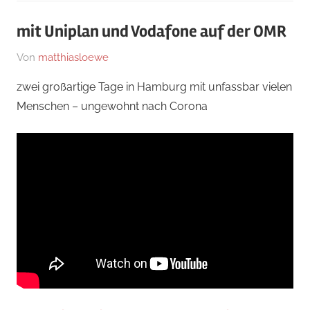
mit Uniplan und Vodafone auf der OMR
Am
Von
matthiasloewe
In
6.
News
zwei großartige Tage in Hamburg mit unfassbar vielen
September
Menschen – ungewohnt nach Corona
2022