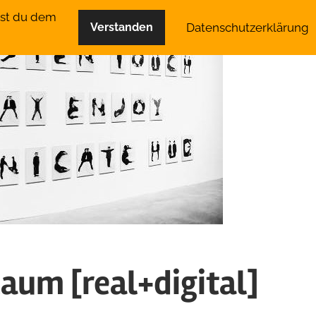
mst du dem
Datenschutzerklärung
Verstanden
um [real+digital]