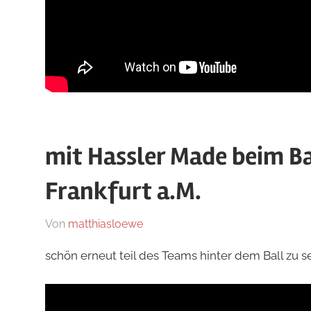
mit Hassler Made beim Bal
Frankfurt a.M.
Am
Von
matthiasloewe
In
29.
News
schön erneut teil des Teams hinter dem Ball zu s
Januar
2023