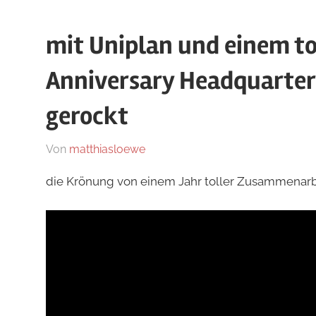
mit Uniplan und einem t
Anniversary Headquarters
gerockt
Am
Von
matthiasloewe
In
6.
News
die Krönung von einem Jahr toller Zusammenarbe
September
2022