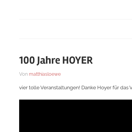
100 Jahre HOYER
Am
Von
matthiasloewe
In
17.
News
vier tolle Veranstaltungen! Danke Hoyer für das
September
2024